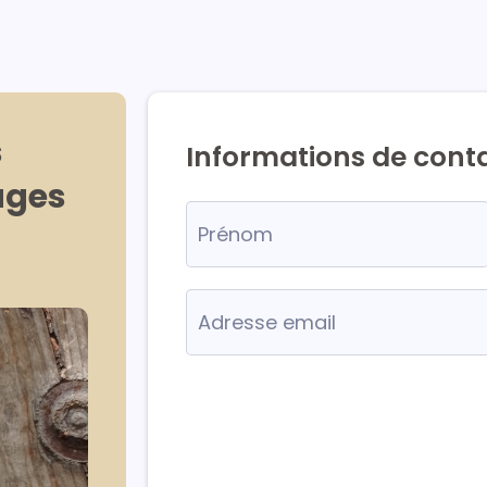
s
Informations de cont
ages