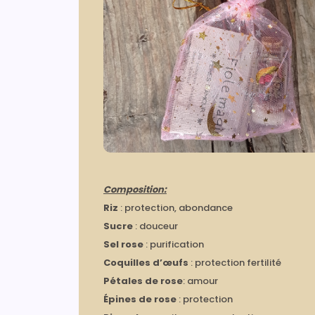
Composition:
Riz
: protection, abondance
Sucre
: douceur
Sel rose
: purification
Coquilles d’œufs
: protection fertilité
Pétales de rose
: amour
Épines de rose
: protection